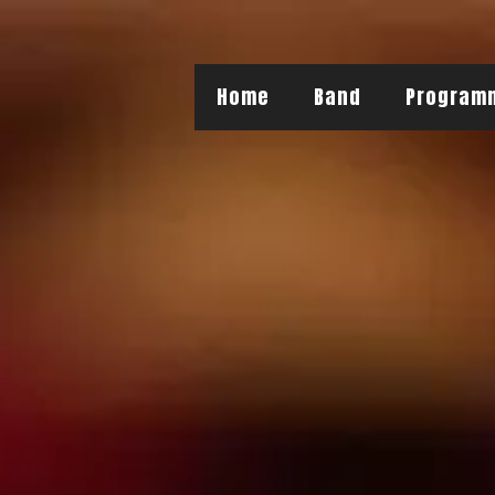
Home
Wir
150+ Son
Home
Band
Program