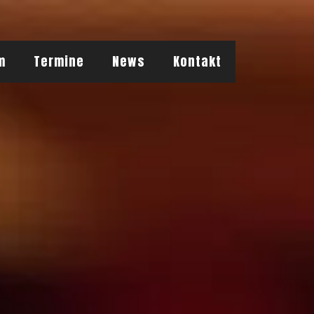
gs
Gigs
Aktuelles
Buchen
m
Termine
News
Kontakt